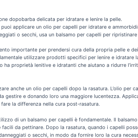
ne dopobarba delicata per idratare e lenire la pelle.
, puoi applicare un olio per capelli per idratare e ammorbidir
ggiati o secchi, usa un balsamo per capelli per ripristinare 
nto importante per prendersi cura della propria pelle e dei p
damentale utilizzare prodotti specifici per lenire e idratare
ha proprietà lenitive e idratanti che aiutano a ridurre l’ir
zzare anche un olio per capelli dopo la rasatura. L’olio per c
i da gestire e donando loro una maggiore lucentezza. Applica
fare la differenza nella cura post-rasatura.
utilizzo di un balsamo per capelli è fondamentale. Il balsamo a
 facili da pettinare. Dopo la rasatura, quando i capelli poss
danneggiati o secchi, in modo da fornire loro la cura necess