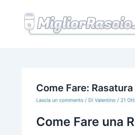
Vai
al
contenuto
Come Fare: Rasatura 
Lascia un commento
/ Di
Valentino
/
21 Ot
Come Fare una Ra