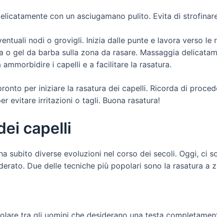
elicatamente con un asciugamano pulito. Evita di strofinare 
entuali nodi o grovigli. Inizia dalle punte e lavora verso le 
a o gel da barba sulla zona da rasare. Massaggia delicatam
 ammorbidire i capelli e a facilitare la rasatura.
ronto per iniziare la rasatura dei capelli. Ricorda di proc
er evitare irritazioni o tagli. Buona rasatura!
ei capelli
 ha subito diverse evoluzioni nel corso dei secoli. Oggi, ci 
iderato. Due delle tecniche più popolari sono la rasatura a 
olare tra gli uomini che desiderano una testa completamen