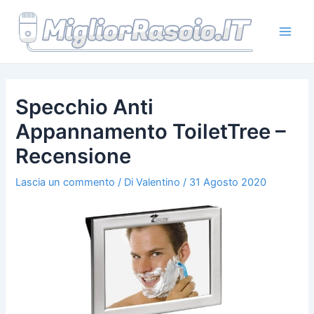
Vai
al
contenuto
Main
Men
Specchio Anti
Appannamento ToiletTree –
Recensione
Lascia un commento
/ Di
Valentino
/
31 Agosto 2020