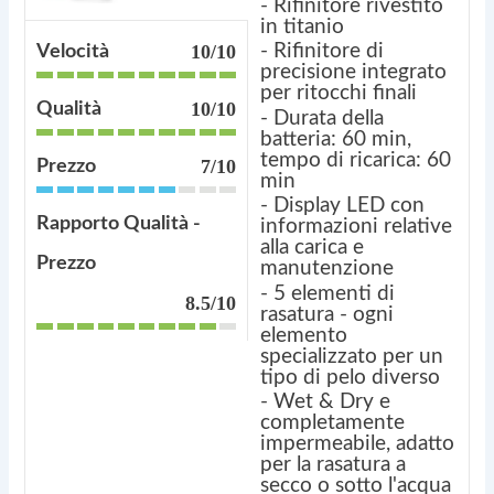
- Rifinitore rivestito
in titanio
- Rifinitore di
10/10
Velocità
precisione integrato
per ritocchi finali
10/10
Qualità
- Durata della
batteria: 60 min,
tempo di ricarica: 60
7/10
Prezzo
min
- Display LED con
Rapporto Qualità -
informazioni relative
alla carica e
Prezzo
manutenzione
- 5 elementi di
8.5/10
rasatura - ogni
elemento
specializzato per un
tipo di pelo diverso
- Wet & Dry e
completamente
impermeabile, adatto
per la rasatura a
secco o sotto l'acqua