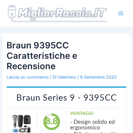
Vai
al
contenuto
Main
Men
Braun 9395CC
Caratteristiche e
Recensione
Lascia un commento
/ Di
Valentino
/
6 Settembre 2020
Braun Series 9 - 9395CC
VANTAGGI
8.8
- Design solido ed
ergonomico